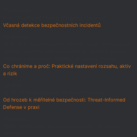
Sál Morava
9:00–10:00
Pavel Minařík /Progress Flowmon/
Včasná detekce bezpečnostních incidentů
Sál Morava
10:15–12:15
Hana Kroupová /NÚKIB/, Lucie Syrovátková
/NÚKIB/, Kateřina Valentová /NÚKIB/, Dominik Zezula
/NÚKIB/, Lukáš Plhoň /NÚKIB/, Jiří Bakala /NÚKIB/
Co chráníme a proč: Praktické nastavení rozsahu, aktiv
a rizik
Sál Brno
12:30–13:45
Jan Kopřiva /Nettles Consulting/
Od hrozeb k měřitelné bezpečnosti: Threat-Informed
Defense v praxi
Sál Morava
13:00–13:30
Lucie Syrovátková /NÚKIB/, Jiří Bakala
/NÚKIB/