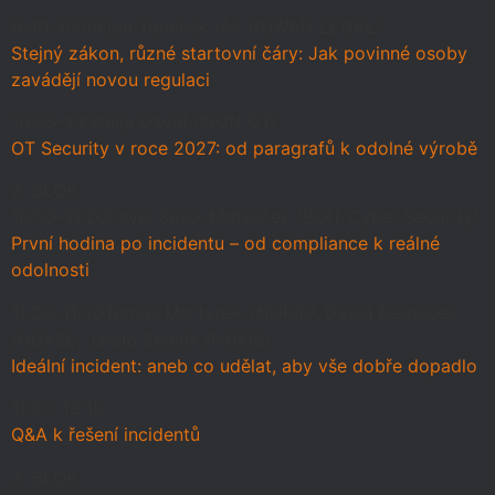
9:40–10:05
Jan Tomíšek /AK ROWAN LEGAL/
Stejný zákon, různé startovní čáry: Jak povinné osoby
zavádějí novou regulaci
10:05–10:30
Ilja David /IRON OT/
OT Security v roce 2027: od paragrafů k odolné výrobě
2. BLOK
10:50–11:20
Pavel Spajk Matějíček /BOIT Cyber Security/
První hodina po incidentu – od compliance k reálné
odolnosti
11:20–11:50
Tomáš Martynek /NÚKIB/, David Němeček
/NÚKIB/, Jakub Sedlák /NÚKIB/
Ideální incident: aneb co udělat, aby vše dobře dopadlo
11:50–12:15
Q&A k řešení incidentů
3. BLOK