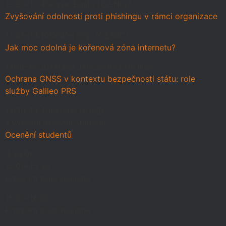
13:20–13:45
Pavel Bašta /CZ.NIC/
Zvyšování odolnosti proti phishingu v rámci organizace
13:45–14:10
Ondřej Filip /CZ.NIC/
Jak moc odolná je kořenová zóna internetu?
14:10–14:30
Taťána Jančárková /NÚKIB/
Ochrana GNSS v kontextu bezpečnosti státu: role
služby Galileo PRS
14:30–14:40
Ředitel NÚKIB
a vybraní ocenění studenti
Ocenění studentů
4. BLOK
15:00–15:30
Program připravujeme
15:30–16:00
Program připravujeme