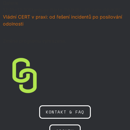
Galerie
12:45–13:30
Stanislav Bárta /NÚKIB/, Jiří Valtr /NÚKIB/
Vládní CERT v praxi: od řešení incidentů po posilování
odolnosti
Změna programu vyhrazena.
KONTAKT & FAQ