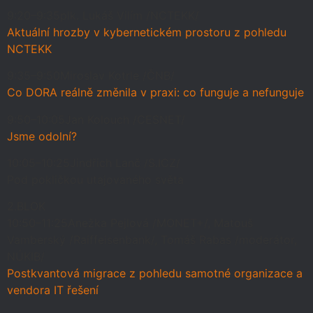
9:20–9:35
plk. Lukáš Vilím /NCTEKK/
Aktuální hrozby v kybernetickém prostoru z pohledu
NCTEKK
9:35–9:50
Miroslav Kotrle /ČNB/
Co DORA reálně změnila v praxi: co funguje a nefunguje
9:50–10:05
Jan Kolouch /CESNET/
Jsme odolní?
10:05–10:25
Jindřich Lanč /S.ICZ/
Pod pokličkou utajovaného světa
2.BLOK
10:50–11:25
Anežka Pejlová /MONET+/, Matouš
Vamberský /Raiffeisenbank/, Tomáš Rabas /moderátor,
NÚKIB/
Postkvantová migrace z pohledu samotné organizace a
vendora IT řešení