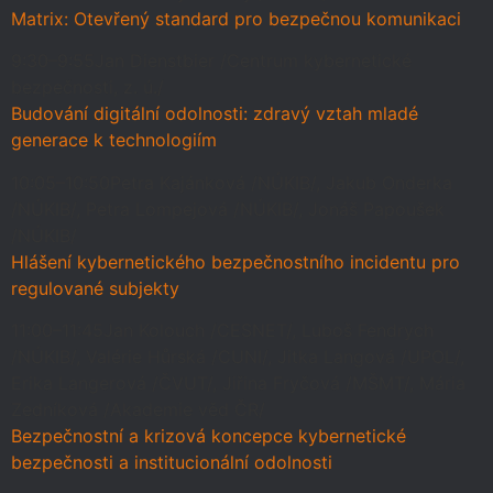
Matrix: Otevřený standard pro bezpečnou komunikaci
9:30–9:55
Jan Dienstbier /Centrum kybernetické
bezpečnosti, z. ú./
Budování digitální odolnosti: zdravý vztah mladé
generace k technologiím
10:05–10:50
Petra Kajánková /NÚKIB/, Jakub Onderka
/NÚKIB/, Petra Lompejová /NÚKIB/, Jonáš Papoušek
/NÚKIB/
Hlášení kybernetického bezpečnostního incidentu pro
regulované subjekty
11:00–11:45
Jan Kolouch /CESNET/, Luboš Fendrych
/NÚKIB/, Valérie Hůrská /CUNI/, Jitka Langová /UPOL/,
Erika Langerová /ČVUT/, Jiřina Fryčová /MŠMT/, Mária
Zedníková /Akademie věd ČR/
Bezpečnostní a krizová koncepce kybernetické
bezpečnosti a institucionální odolnosti