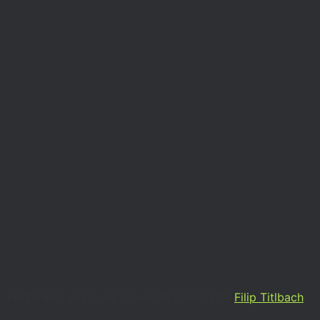
Konferencí vás bude provádět moderátor
Filip Titlbach
.