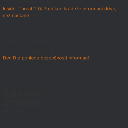
11:25–11:45
Karel Kotoun /Cyberometer/
Insider Threat 2.0: Predikce krádeže informací dříve,
než nastane
3.BLOK
12:45–13:20
Program připravujeme
13:25–13:50
Pavel Janák /GASNET/
Den D z pohledu bezpečnosti informací
13:50–14:00
Zakončení konference
Sály brno
a morava
Workshopy