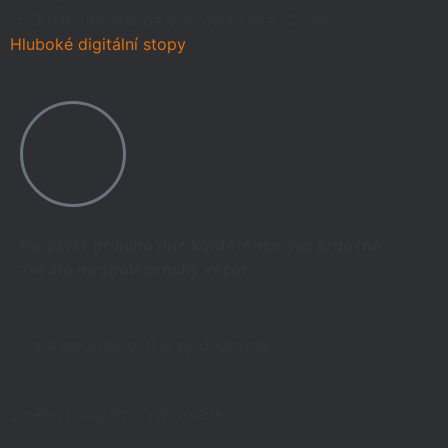
15:30–16:00
Kateřina Vokrouhlíková /CZ.NIC/
Hluboké digitální stopy
Na závěr prvního dne konference vás srdečně
zveme na společenský večer.
Další podrobnosti brzy doplníme.
Změna programu vyhrazena.