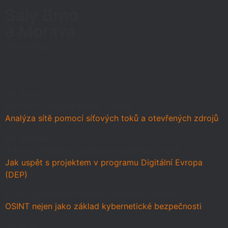
Sály Brno
a Morava
Workshopy
Sál Brno
9:15–11:15
Jaroslav Pešek /CESNET/
Analýza sítě pomocí síťových toků a otevřených zdrojů
Sál Morava
9:30–10:30
Nikola Chvátalová /NÚKIB/ + host
Jak uspět s projektem v programu Digitální Evropa
(DEP)
10:45–12:45
Adam Pavelka, Jan Rada /NÚKIB/
OSINT nejen jako základ kybernetické bezpečnosti
Sál Brno