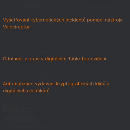
13:20–15:50
Vojtěch Jelínek /NÚKIB/, Jakub Sedlák
/NÚKIB/, Petr Bráblík /NÚKIB/
Vyšetřování kybernetických incidentů pomocí nástroje
Velociraptor
Sál Morava
13:20–15:20
Markos Moras /NÚKIB/, Vladimír
Čelechovský /NÚKIB/
Odolnost v praxi v digitálním Table-top cvičení
Sál Morava
15:30–16:00
Jakub Kolařík /MONET+/
Automatizace vydávání kryptografických klíčů a
digitálních certifikátů
Ochoz
rotundy
Doprovodný program