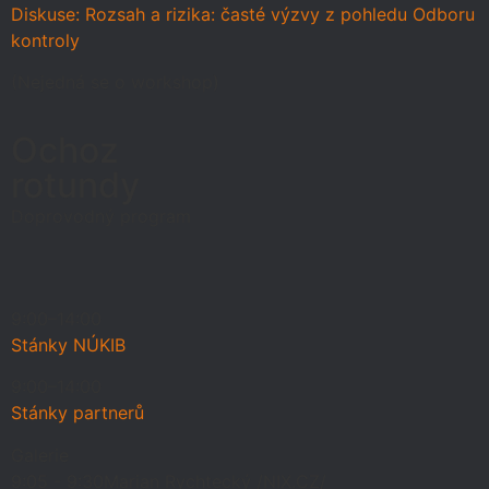
Diskuse: Rozsah a rizika: časté výzvy z pohledu Odboru
kontroly
(Nejedná se o workshop)
Ochoz
rotundy
Doprovodný program
9:00–14:00
Stánky NÚKIB
9:00–14:00
Stánky partnerů
Galerie
9:05 - 9:30
Marian Rychtecký /NIX.CZ/