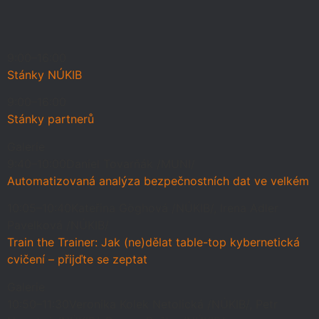
9:00–16:00
Stánky NÚKIB
9:00–16:00
Stánky partnerů
Galerie
9:40–10:00
Daniel Tovarňák /MUNI/
Automatizovaná analýza bezpečnostních dat ve velkém
10:05–10:40
Kateřina Göghová /NÚKIB/, Irena Adler
Pavelková /NÚKIB/
Train the Trainer: Jak (ne)dělat table-top kybernetická
cvičení – přijďte se zeptat
Galerie
10:50–11:30
Veronika Kolek Netolická /NÚKIB/, Petr