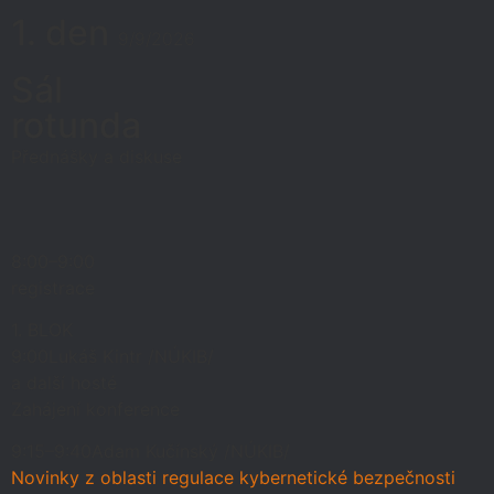
1. den
9/9/2026
Sál
rotunda
Přednášky a diskuse
8:00–9:00
registrace
1. BLOK
9:00
Lukáš Kintr /NÚKIB/
a další hosté
Zahájení konference
9:15–9:40
Adam Kučínský /NÚKIB/
Novinky z oblasti regulace kybernetické bezpečnosti