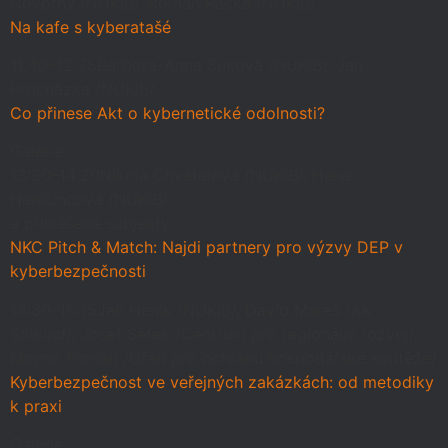
Novotný /NÚKIB/, Roman Pačka /NÚKIB/
Na kafe s kyberatašé
11:40–12:25
Barbora-Anna Suková /NÚKIB/, Jan
Procházka /NÚKIB/
Co přinese Akt o kybernetické odolnosti?
Galerie
13:20–14:20
Nikola Chvátalová /NÚKIB/, Hana
Haničincová /NÚKIB/
a přihlášené subjekty
NKC Pitch & Match: Najdi partnery pro výzvy DEP v
kyberbezpečnosti
14:30–15:15
Jan Hénik /NÚKIB/, David Mareš /AK
Solkind/, Josef Šetek /Centrum pro regionální rozvoj/,
Mojmír Florian /Úřad pro ochranu hospodářské soutěže/
Kyberbezpečnost ve veřejných zakázkách: od metodiky
k praxi
Galerie