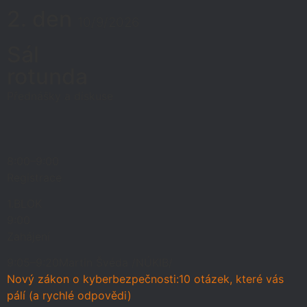
2. den
10/9/2026
Sál
rotunda
Přednášky a diskuse
8:00–9:00
Registrace
1.BLOK
9:00
Zahájení
9:05–9:20
Martin Švéda /NÚKIB/
Nový zákon o kyberbezpečnosti:10 otázek, které vás
pálí (a rychlé odpovědi)