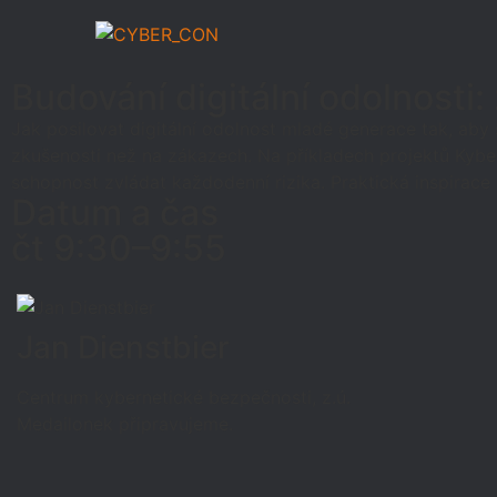
Budování digitální odolnosti
Jak posilovat digitální odolnost mladé generace tak, ab
zkušenosti než na zákazech. Na příkladech projektů Kyber
schopnost zvládat každodenní rizika. Praktická inspirace
Datum a čas
čt 9:30–9:55
Jan Dienstbier
Centrum kybernetické bezpečnosti, z.ú.
Medailonek připravujeme.