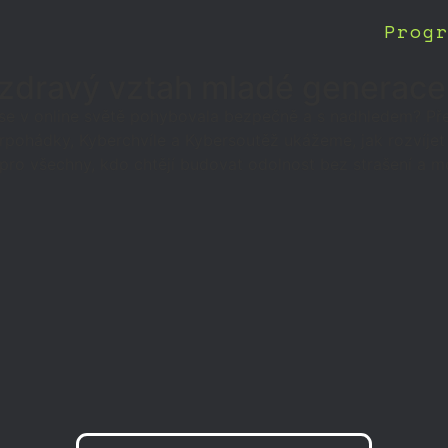
Prog
: zdravý vztah mladé generace
y se v online světě pohybovala bezpečně a s nadhledem? Př
pohádky, Kyberchvíle a Kybersoutěž ukážeme, jak rozvíjet 
 pro všechny, kdo chtějí budovat odolnost bez strašení a mo