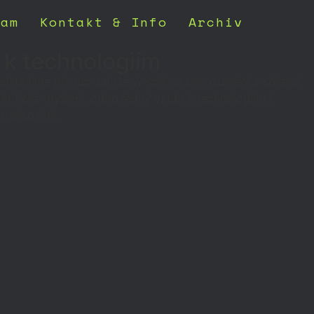
ram
Kontakt & Info
Archiv
 k technologiím
edstavíme přístup založený spíš na porozumění a sdílené
kritické myšlení, odpovědný vztah k technologiím i
ralizování.