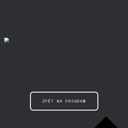
viditelnost a posílit odolnost organizace.
Datum a čas
St 9:15–11:15
Jaroslav Pešek
CESNET
Medailonek připravujeme.
ZPĚT NA PROGRAM