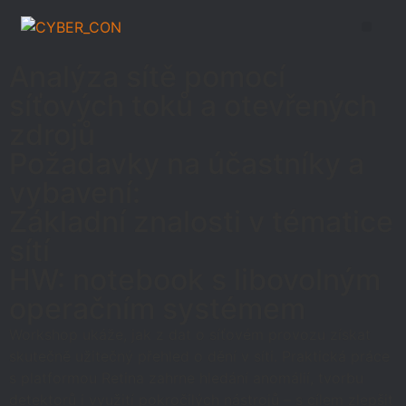
Analýza sítě pomocí
síťových toků a otevřených
zdrojů
Požadavky na účastníky a
vybavení: ​
Základní znalosti v tématice
sítí
HW: notebook s libovolným
operačním systémem
Workshop ukáže, jak z dat o síťovém provozu získat
skutečně užitečný přehled o dění v síti. Praktická práce
s platformou Retina zahrne hledání anomálií, tvorbu
detektorů i využití pokročilých nástrojů – s cílem zlepšit