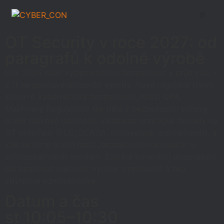
OT Security v roce 2027: od
paragrafů k odolné výrobě
Rok 2026 mění kybernetickou bezpečnost v průmyslu –
z IT se posouvá přímo do výroby. Nová regulace (nový
zákon o kybernetické bezpečnosti, NIS2, CRA,
Machinery Regulation) tak dělá z bezpečnosti klíčový
prvek celkové odolnosti. Ukážeme praktické dopady na
OT prostředí (PLC, SCADA, dodavatelé, zranitelnosti), a
kde se láme rozdíl mezi „bezpečností na papíře“ a
schopností ustát incident. Získáte konkrétní doporučení,
jak posilovat odolnost výroby smysluplně a bez
zbytečné administrativy.
Datum a čas
st 10:05–10:30